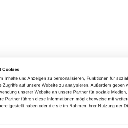
t Cookies
 Inhalte und Anzeigen zu personalisieren, Funktionen für sozia
Bonhoeffer-Platz 1
e Zugriffe auf unsere Website zu analysieren. Außerdem geben w
er-Erkenschwick
rwendung unserer Website an unsere Partner für soziale Medien
on:
02368 1461
re Partner führen diese Informationen möglicherweise mit weite
ereitgestellt haben oder die sie im Rahmen Ihrer Nutzung der D
@evangelisch-in-oe.de