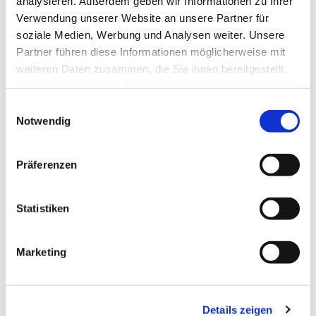
analysieren. Außerdem geben wir Informationen zu Ihrer
Verwendung unserer Website an unsere Partner für
soziale Medien, Werbung und Analysen weiter. Unsere
Partner führen diese Informationen möglicherweise mit
weiteren Daten zusammen, die Sie ihnen bereitgestellt
haben oder die sie im Rahmen Ihrer Nutzung der Dienste
gesammelt haben.
Einwilligungsauswahl
Notwendig
Präferenzen
Statistiken
Angelika Roth
Marketing
(Diakonin)
☎ 02368 9617859
✉
angelika.roth@evangelisch-in-oe.de
Details zeigen