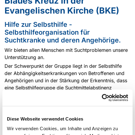
Blaues Kreuz in der
Evangelischen Kirche (BKE)
Hilfe zur Selbsthilfe -
Selbsthilfeorganisation für
Suchtkranke und deren Angehörige.
Wir bieten allen Menschen mit Suchtproblemen unsere
Unterstützung an.
Der Schwerpunkt der Gruppe liegt in der Selbsthilfe
der Abhängigkeitserkrankungen von Betroffenen und
Angehörigen und in der Stärkung der Erkenntnis, dass
eine Selbsthilfegruppe die Suchtmittelabstinenz
wesentlich erleichtern kann.
Gruppenabende können jederzeit vom Thema her
aktuell variiert werden. So können auf Wunsch
Einzelgespräche stattfinden oder Betroffene und
Diese Webseite verwendet Cookies
Angehörige können sich separat austauschen.
Wir verwenden Cookies, um Inhalte und Anzeigen zu
Die Wünsche der Gruppenmitglieder stehen an erster