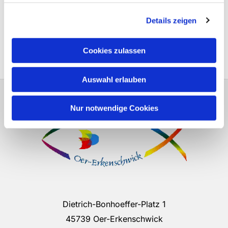
André
Details zeigen
☎ 0152 035 287 97.
oer-erkenschwick@bke-nrw.de
Cookies zulassen
Auswahl erlauben
Nur notwendige Cookies
Dietrich-Bonhoeffer-Platz 1
45739 Oer-Erkenschwick