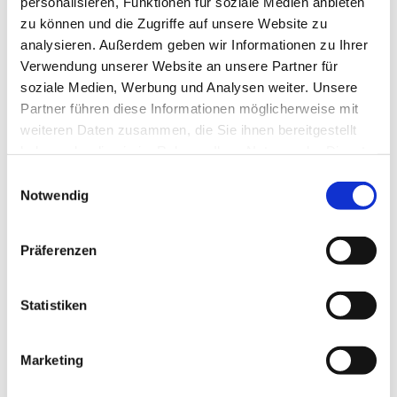
personalisieren, Funktionen für soziale Medien anbieten
Stelle. Unsere Selbsthilfegruppe ist vielseitig
zu können und die Zugriffe auf unsere Website zu
orientiert. Oftmals genügen der Gruppenanschluss und
analysieren. Außerdem geben wir Informationen zu Ihrer
der Wille zu ehrlichen Gesprächen in der Gruppe, um
Verwendung unserer Website an unsere Partner für
"trocken" zu werden bzw. zu bleiben.
soziale Medien, Werbung und Analysen weiter. Unsere
Partner führen diese Informationen möglicherweise mit
weiteren Daten zusammen, die Sie ihnen bereitgestellt
Wir selbst sind Abhängige bzw. Angehörige von
haben oder die sie im Rahmen Ihrer Nutzung der Dienste
Abhängigen.
gesammelt haben.
Einwilligungsauswahl
Notwendig
Du kannst dich entscheiden, stell' die
Weichen jetzt…
Präferenzen
Treffpunkt
Statistiken
Donnerstags, 19.00 bis 21.00 Uhr
in Oer-Erkenschwick, Gemeindezentrum der
Johanneskirche
Marketing
Ansprechpartner