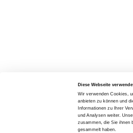
Diese Webseite verwende
Wir verwenden Cookies, um
Dietrich-
anbieten zu können und di
45739 O
Informationen zu Ihrer Ve
Telef
und Analysen weiter. Unse
zusammen, die Sie ihnen b
gemeindebuero
gesammelt haben.