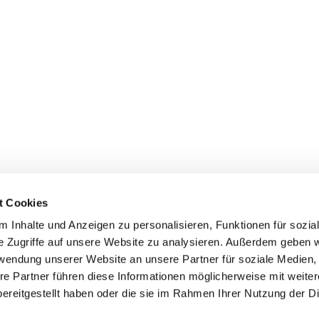
t Cookies
 Inhalte und Anzeigen zu personalisieren, Funktionen für sozia
Bonhoeffer-Platz 1
e Zugriffe auf unsere Website zu analysieren. Außerdem geben w
er-Erkenschwick
rwendung unserer Website an unsere Partner für soziale Medien
on:
02368 1461
re Partner führen diese Informationen möglicherweise mit weite
ereitgestellt haben oder die sie im Rahmen Ihrer Nutzung der D
@evangelisch-in-oe.de