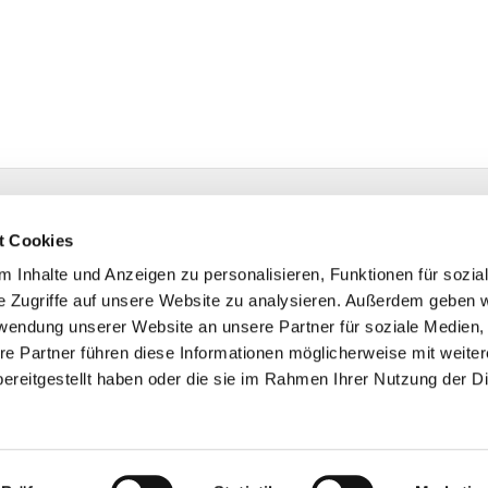
t Cookies
Bonhoeffer-Platz 1
 Inhalte und Anzeigen zu personalisieren, Funktionen für sozia
er-Erkenschwick
e Zugriffe auf unsere Website zu analysieren. Außerdem geben w
on:
02368 1461
rwendung unserer Website an unsere Partner für soziale Medien
@evangelisch-in-oe.de
re Partner führen diese Informationen möglicherweise mit weite
ereitgestellt haben oder die sie im Rahmen Ihrer Nutzung der D
Impressum
Datenschutzerklärung
ChurchDesk-Logi