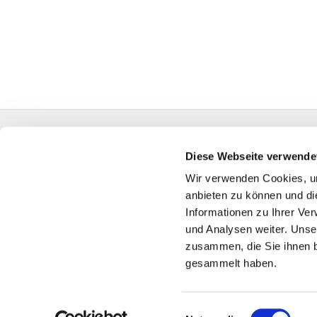
Diese Webseite verwende
Dietrich-
Wir verwenden Cookies, um
45739 O
anbieten zu können und di
Telef
Informationen zu Ihrer Ve
gemeindebuero
und Analysen weiter. Unse
zusammen, die Sie ihnen b
gesammelt haben.
Einwilligungsauswahl