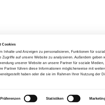
t Cookies
 Inhalte und Anzeigen zu personalisieren, Funktionen für sozia
Bonhoeffer-Platz 1
e Zugriffe auf unsere Website zu analysieren. Außerdem geben w
er-Erkenschwick
rwendung unserer Website an unsere Partner für soziale Medien
on:
02368 1461
re Partner führen diese Informationen möglicherweise mit weite
ereitgestellt haben oder die sie im Rahmen Ihrer Nutzung der D
@evangelisch-in-oe.de
Impressum
Datenschutzerklärung
ChurchDesk-Logi
Präferenzen
Statistiken
Marketin