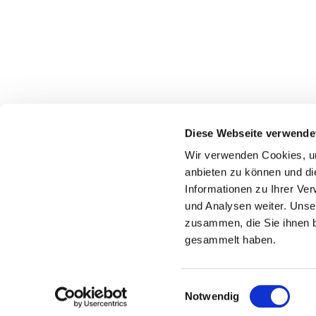
Diese Webseite verwende
Wir verwenden Cookies, um
Dietrich-
anbieten zu können und di
45739 O
Informationen zu Ihrer Ve
Telef
und Analysen weiter. Unse
zusammen, die Sie ihnen b
gemeindebuero
gesammelt haben.
Einwilligungsauswahl
Notwendig