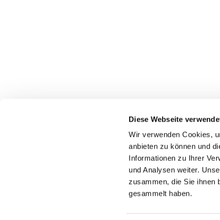
Diese Webseite verwende
Wir verwenden Cookies, um
Dietrich-
anbieten zu können und di
45739 O
Informationen zu Ihrer Ve
Telef
und Analysen weiter. Unse
zusammen, die Sie ihnen b
gemeindebuero
gesammelt haben.