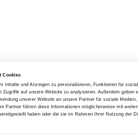
t Cookies
 Inhalte und Anzeigen zu personalisieren, Funktionen für sozia
Bonhoeffer-Platz 1
e Zugriffe auf unsere Website zu analysieren. Außerdem geben w
er-Erkenschwick
rwendung unserer Website an unsere Partner für soziale Medien
on:
02368 1461
re Partner führen diese Informationen möglicherweise mit weite
ereitgestellt haben oder die sie im Rahmen Ihrer Nutzung der D
@evangelisch-in-oe.de