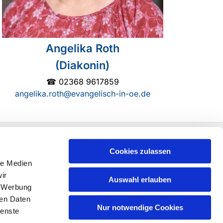
Angelika Roth
(Diakonin)
☎ 02368 9617859
angelika.roth@evangelisch-in-oe.de
Cookies zulassen
le Medien
ir
Auswahl erlauben
, Werbung
ren Daten
Nur notwendige Cookies
ienste