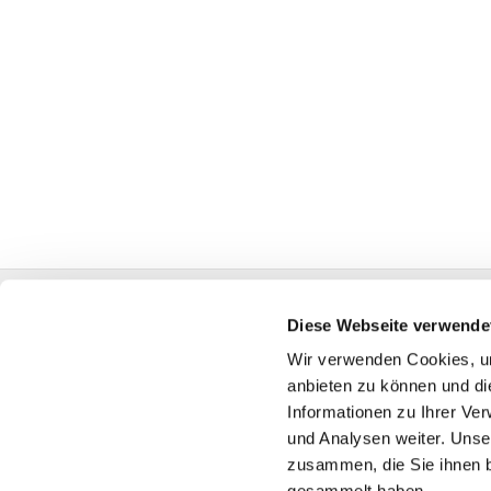
Diese Webseite verwende
Dietrich-
Wir verwenden Cookies, um
45739 O
anbieten zu können und di
Informationen zu Ihrer Ve
Telef
und Analysen weiter. Unse
gemeindebuero
zusammen, die Sie ihnen b
gesammelt haben.