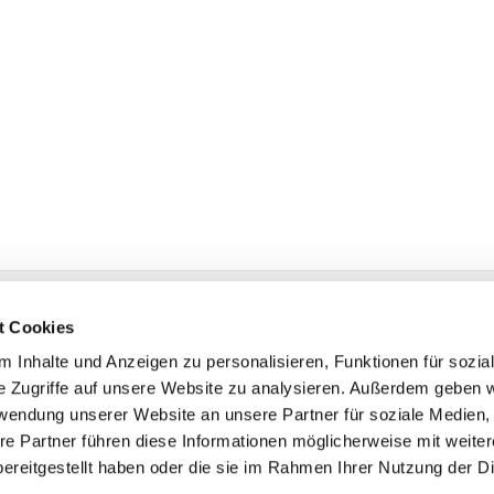
t Cookies
Bonhoeffer-Platz 1
 Inhalte und Anzeigen zu personalisieren, Funktionen für sozia
er-Erkenschwick
e Zugriffe auf unsere Website zu analysieren. Außerdem geben w
rwendung unserer Website an unsere Partner für soziale Medien
on:
02368 1461
re Partner führen diese Informationen möglicherweise mit weite
@evangelisch-in-oe.de
ereitgestellt haben oder die sie im Rahmen Ihrer Nutzung der D